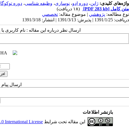
واژه‌های کلیدی:
ژاپن
،
دوره اِدو
،
نوسازی
،
وظیفه شناسی
،
دوره توکوگاو
متن کامل
[PDF 283 kb]
(۱۸ دریافت)
نوع مطالعه:
پژوهشي
| موضوع مقاله:
تخصصي
دریافت: 1391/1/25 | پذیرش: 1391/3/13 | انتشار: 1391/3/18
ارسال نظر درباره این مقاله : نام کاربری ی
ارسال پیام 
بازنشر اطلاعات
این مقاله تحت شرایط
 International License