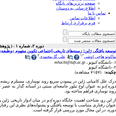
صفحه برترین‌های پایگاه
اطلاع‌رسانی به دوستان
تماس با ما
اطلاعات تماس
فرم برقراری ارتباط
دوره ۲، شماره ۱ - ( پژوهشهاي سياسي ۱۳۹۱ )
توسعه یافتگی ژاپن؛ زمینه‌های تاریخی-اجتماعی تکوین مفهوم «وظیفه» د
۲
۱
*
ماکوتو هاچی اوشی
،
علی گل‌محمدی
۱- دانشگاه کیوتو ،
mhachi@tufs.ac.jp
۲- دانشگاه کیوتو
چکیده:
(۷۱۵۷ مشاهده)
درک علل کامیابی ژاپن در پیمودن سریع روند نوسازی، مستلزم ریشه‌
وره
اِدو
به عنوان اوج تبلور جامعه‌ای سنتی در آستانه گذار به عصر 
روند نوسازی فراهم ساخته بود.
ز این رو، شناختِ اهمیت جایگاه دوره
اِدو
در میان ادوار تاریخی ژاپن 
عنوان رفتاری متناسب با توسعه یافتگی و پشتوانه‌های نظری این رفتار، 
دوره، در این مجال موردِ بررسی قرار گرفته است.