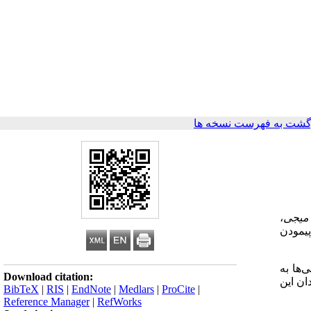
گشت به فهرست نسخه ها
میجی
،
پیمودن
‌ها به
Download citation:
ان این
BibTeX
|
RIS
|
EndNote
|
Medlars
|
ProCite
|
Reference Manager
|
RefWorks