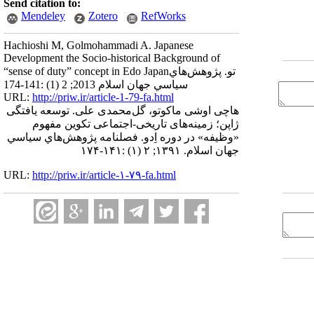
Send citation to:
Mendeley
Zotero
RefWorks
Hachioshi M, Golmohammadi A. Japanese
Development the Socio-historical Background of
“sense of duty” concept in Edo Japanتو. پژوهش‌هاي
سياسي جهان اسلام 2013; 2 (1) :141-174
URL:
http://priw.ir/article-1-79-fa.html
هاچی اوشی ماکوتو، گل‌محمدی علی. توسعه یافتگی
ژاپن؛ زمینه‌های تاریخی-اجتماعی تکوین مفهوم
«وظیفه» در دوره اِدو. فصلنامه پژوهش‌هاي سياسي
جهان اسلام. ۱۳۹۱; ۲ (۱) :۱۴۱-۱۷۴
URL:
http://priw.ir/article-۱-۷۹-fa.html