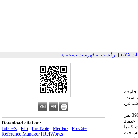
|
برگشت به فهرست نسخه ها
د، جامعه
 است.
جتماعی
روش تحقیق در این پژوهش، بر اساس موردی و از سنخ توصیفی- همبستگی بوده و مبتنی بر پیمایش است. حجم نمونه 390 نفر
اعتماد
Download citation:
که با
BibTeX
|
RIS
|
EndNote
|
Medlars
|
ProCite
|
ساخته
Reference Manager
|
RefWorks