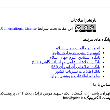
بازنشر اطلاعات
این مقاله تحت شرایط
 International License
پایگاه های مرتبط
انجمن مطالعات جهان اسلام
کمسیون نشریات وزارت علوم
پايگاه استنادي علوم جهان اسلام
پایگاه اطلاعات علمی جهاد دانشگاهی (SID)
پایگاه اطلاعاتی آی اس آی (ISI)
بانك اطلاعات نشريات كشور
سامانه اطلاعات پژوهشی ایران
تماس با ما
تهران،
پاسداران، گلستان یکم (شهید مؤمن نژاد) ، پلاک ۱۲۴، پژوهشکده مطالعات فرهنگی و اجتماعی، ساختمان کتابخانه، دفتر انجمن مطالعات جهان اسلام، فصلنامه پژوهشهای سیاسی جهان اسلام
پست الکترونیک:
Info@priw.ir