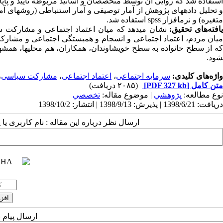
و تحلیل داده­های پژوهش از آمار توصیفی و آمار استنباطی (روش­های 
متغیره) و نرم­افزار
spss
استفاده شد.
افته‌های تحقیق:
نشان می­دهد که میان اعتماد اجتماعی و مشارکت س
میان مردم، اعتماد اجتماعی و انسجام و همبستگی اجتماعی و مشارکت
ه از سطح خانواده به سطح خویشاوندان، همکاران، هم محلی­ها، همشهر
شود.
واژه‌های کلیدی:
سرمایه اجتماعی
،
اعتماد اجتماعی
،
مشارکت سیاسی
،
متن کامل
[PDF 327 kb]
(۲۰۸۵ دریافت)
نوع مطالعه:
پژوهشي
| موضوع مقاله:
تخصصي
دریافت: 1398/6/21 | پذیرش: 1398/9/13 | انتشار: 1398/10/2
ارسال نظر درباره این مقاله : نام کاربری ی
ارسال پیام 