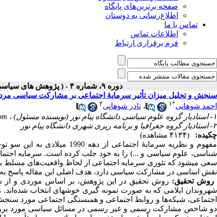
صفحه برترین‌های پایگاه
اطلاع‌رسانی به دوستان
تماس با ما
اطلاعات تماس
فرم برقراری ارتباط
دوره ۹، شماره ۴ - ( پژوهش های سیاسی جهان اسلام شماره زمستان ۱۳۹۸ )
سنجش و تحلیل میزان تأثیر سرمایۀ اجتماعی بر مشارکت سیاسی مردم 
۲
۱
*
احمد شوهانی
،
نادر شوهانی
۱- استادیار گروه علوم سیاسی دانشگاه پیام نور (نویسنده مسئول) ،
om
۲- استادیار گروه جغرافیا و برنامه ریزی شهری دانشگاه پیام نور
چکیده:
(۴۱۳۴ مشاهده)
مفهوم و نظریه سرمایۀ اجتماعی 
شناسی، علوم سیاسی و ...) را به خود جلب کرده است. سرمایه اجتم
سعی می­شود که تئوری سرمایه اجتماعی از لحاظ واقعیت‌های مسلط بر 
نقش اساسی در مشارکت سیاسی دارد، هدف اصلی این مقاله پاسخ به چر
وش تحقیق:
شهروندان ایلامی که به صورت نمونه گیری خوشه­ای انتخاب شده‌اند.
اجتماعی، شبکه‌ها و روابط اجتماعی و همبستگی اجتماعی مورد سنجش
دو شاخص مشارکت رسمی و غیر رسمی در مسائل سیاسی مورد بررسی ق