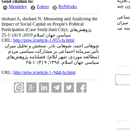
لوب به دست آمد. برای تجزیه
Send citation to:
ون چند
Mendeley
Zotero
RefWorks
تماعی
shohani A, shohani N. Measuring and Analyzing the
 میزان
Impact of Social Capital on People's Political
ه می­
Participation (Case Study:ilam City). پژوهش‌هاي
سياسي جهان اسلام 2019; 9 (4) :1-25
URL:
http://priw.ir/article-1-955-fa.html
شوهانی احمد، شوهانی نادر. سنجش و تحلیل میزان
تأثیر سرمایۀ اجتماعی بر مشارکت سیاسی مردم
(مطالعه موردی: شهر ایلام). فصلنامه پژوهش‌هاي
سياسي جهان اسلام. ۱۳۹۸; ۹ (۴) :۱-۲۵
URL:
http://priw.ir/article-۱-۹۵۵-fa.html