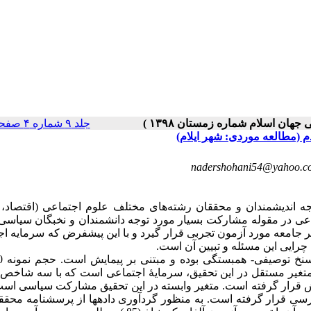
جلد ۹ شماره ۴ صفحات ۲۵-۱
(مطالعه موردی: شهر ایلام)
nadershohani54@yahoo.c
از دهه 1990 میلادی به این سو توجه اندیشمندان و محققان رشته‌های مختلف علوم اجتماعی (اقتصا
اعی در مقوله مشارکت بسیار مورد توجه دانشمندان و نخبگان سیاسی
جامعه مورد آزمون تجربی قرار گیرد و با این پیش­فرض که سرمایه ا
ایی این مسئله و تبیین آن است.
 متغیر مستقل در این تحقیق، سرمایۀ اجتماعی است که با سه شاخص 
 قرار گرفته است. متغیر وابسته در این تحقیق مشارکت سیاسی است 
رار گرفته است. به منظور گردآوری داده­ها از پرسشنامه محقق­