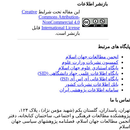
بازنشر اطلاعات
این مقاله تحت شرایط
Creative
Commons Attribution-
NonCommercial 4.0
International License
قابل
بازنشر است.
یگاه های مرتبط
انجمن مطالعات جهان اسلام
کمسیون نشریات وزارت علوم
پايگاه استنادي علوم جهان اسلام
پایگاه اطلاعات علمی جهاد دانشگاهی (SID)
پایگاه اطلاعاتی آی اس آی (ISI)
بانك اطلاعات نشريات كشور
سامانه اطلاعات پژوهشی ایران
اس با ما
ران،
پاسداران، گلستان یکم (شهید مؤمن نژاد) ، پلاک ۱۲۴،
وهشکده مطالعات فرهنگی و اجتماعی، ساختمان کتابخانه، دفتر
جمن مطالعات جهان اسلام، فصلنامه پژوهشهای سیاسی جهان
لام