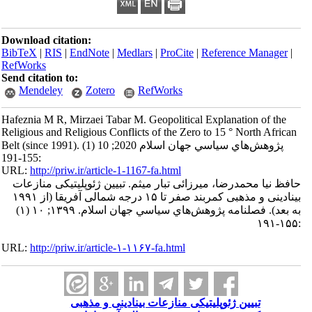
Download citation:
BibTeX
|
RIS
|
EndNote
|
Medlars
|
ProCite
|
Reference Manager
|
RefWorks
Send citation to:
Mendeley
Zotero
RefWorks
Hafeznia M R, Mirzaei Tabar M. Geopolitical Explanation of the
Religious and Religious Conflicts of the Zero to 15 ° North African
Belt (since 1991). پژوهش‌هاي سياسي جهان اسلام 2020; 10 (1)
:155-191
URL:
http://priw.ir/article-1-1167-fa.html
حافظ نیا محمدرضا، میرزائی تبار میثم. تبیین ژئوپلیتیکی منازعات
بینادینی و مذهبی کمربند صفر تا ۱۵ درجه شمالی آفریقا (از ۱۹۹۱
به بعد). فصلنامه پژوهش‌هاي سياسي جهان اسلام. ۱۳۹۹; ۱۰ (۱)
:۱۵۵-۱۹۱
URL:
http://priw.ir/article-۱-۱۱۶۷-fa.html
تبیین ژئوپلیتیکی منازعات بینادینی و مذهبی