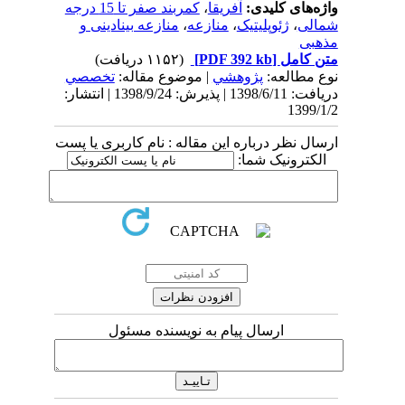
واژه‌های کلیدی:
آفریقا
،
کمربند صفر تا 15 درجه
شمالی
،
ژئوپلیتیک
،
منازعه
،
منازعه بینادینی و
مذهبی
متن کامل
[PDF 392 kb]
(۱۱۵۲ دریافت)
نوع مطالعه:
پژوهشي
| موضوع مقاله:
تخصصي
دریافت: 1398/6/11 | پذیرش: 1398/9/24 | انتشار:
1399/1/2
ارسال نظر درباره این مقاله : نام کاربری یا پست
الکترونیک شما:
ارسال پیام به نویسنده مسئول