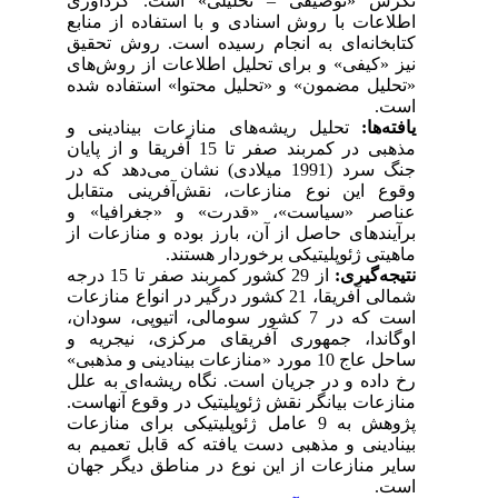
نگرش «توصیفی – تحلیلی» است. گردآوری
اطلاعات با روش اسنادی و با استفاده از منابع
کتابخانه‌ای به انجام رسیده است. روش تحقیق
نیز «کیفی» و برای تحلیل اطلاعات از روش‌های
«تحلیل مضمون» و «تحلیل محتوا» استفاده شده
است.
یافته‌ها:
تحلیل ریشه‌های منازعات بینادینی و
مذهبی در کمربند صفر تا 15 آفریقا و از پایان
جنگ سرد (1991 میلادی) نشان می‌دهد که در
وقوع این نوع منازعات، نقش‌آفرینی متقابل
عناصر «سیاست»، «قدرت» و «جغرافیا» و
برآیندهای حاصل از آن، بارز بوده و منازعات از
ماهیتی ژئوپلیتیکی برخوردار هستند.
نتیجه‌گیری:
از 29 کشور کمربند صفر تا 15 درجه
شمالی آفریقا، 21 کشور درگیر در انواع منازعات
است که در 7 کشور سومالی، اتیوپی، سودان،
اوگاندا، جمهوری آفریقای مرکزی، نیجریه و
ساحل عاج 10 مورد «منازعات بینادینی و مذهبی»
رخ داده و در جریان است. نگاه ریشه‌ای به علل
منازعات بیانگر نقش ژئوپلیتیک در وقوع آنهاست.
پژوهش به 9 عامل ژئوپلیتیکی برای منازعات
بینادینی و مذهبی دست یافته که قابل تعمیم به
سایر منازعات از این نوع در مناطق دیگر جهان
است.