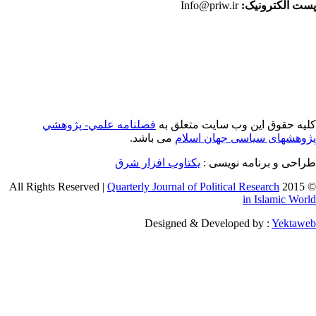
ت الکترونیک:
Info@priw.ir
یه حقوق این وب سایت متعلق به
فصلنامه علمي- پژوهشي
وهشهای سیاسی جهان اسلام
می باشد.
احی و برنامه نویسی :
یکتاوب افزار شرق
Quarterly Journal of Political Research
© 2015 
in Islamic Wor
Designed & Developed by :
Yektaw