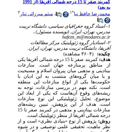
کمربند صفر تا 15 درجه شمالی آفریقا (از 1991
به بعد)
۲
۱
*
محمدرضا حافظ نیا
،
میثم میرزائی تبار
۱- استاد گروه جغرافیای سیاسی، دانشگاه تربیت
مدرس، تهران، ایران. (نویسنده مسئول) ،
hafezn_m@modares.ac.ir
۲- استادیار گروه ژئوپلیتیک مرکز مطالعات
آفریقا، دانشگاه تربیت مدرس، تهران، ایران.
چکیده:
(۳۶۰۴ مشاهده)
هدف:
کمربند صفر تا 15 درجه شمالی آفریقا یکی
از مناطق پرمنازعه جهان است. منازعات
بینادینی و مذهبی میان پیروان اسلام و مسیحیت
و یا میان گروه‌های منتسب به این ادیان با
حکومت‌ها یکی از انواع منازعات این منطقه
است. نکته مهم در بررسی منازعات، توجه به
ریشه‌های وقوع آن‌هاست که یکی از ابعاد این
موضوع، تحلیل ژئوپلیتیکی این نوع منازعات
است. هدف از این پژوهش، تبیین ریشه‌های
منازعات بینادینی و مذهبی در کمربند صفر تا 15
درجه شمالی آفریقا از منظر ژئوپلیتیک است.
روش:
پژوهش از نوع «بنیادی نظری» است و از
نظر ماهیت، تحقیقی علمی توصیفی و در شیوه