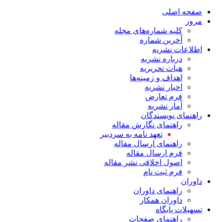
صفحه اصلی
مرور
کلیه شماره‌های مجله
آخرین شماره
اطلاعات نشریه
درباره نشریه
هیات تحریریه
اهداف و زمینه‌ها
اخبار نشریه
فرم تعارض
آمار نشریه
راهنمای نویسندگان
راهنمای نگارش مقاله
تعهد نامه به سردبیر
راهنمای ارسال مقاله
فرم ارسال مقاله
اصول اخلاقی نشر مقاله
فرم ثبت نام
داوران
راهنمای داوران
داوران همکار
تسهیلات پایگاه
راهنمای صفحات