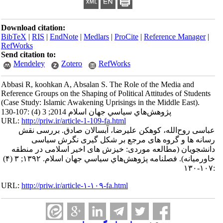
Download citation:
BibTeX
|
RIS
|
EndNote
|
Medlars
|
ProCite
|
Reference Manager
|
RefWorks
Send citation to:
Mendeley
Zotero
RefWorks
Abbasi R, koohkan A, Absalan S. The Role of the Media and
Reference Groups on the Shaping of Political Attitudes of Students
(Case Study: Islamic Awakening Uprisings in the Middle East).
پژوهش‌هاي سياسي جهان اسلام 2014; 3 (4) :107-130
URL:
http://priw.ir/article-1-109-fa.html
عباسی روح‌الله، کوهکن علیرضا، آبسالان صادق. بررسی نقش
رسانه ها و گروه های مرجع بر شکل گیری نگرش سیاسی
دانشجویان (مطالعه موردی: خیزش های اخیر اسلامی در منطقه
خاورمیانه). فصلنامه پژوهش‌هاي سياسي جهان اسلام. ۱۳۹۲; ۳ (۴)
:۱۰۷-۱۳۰
URL:
http://priw.ir/article-۱-۱۰۹-fa.html