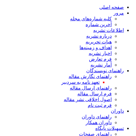
صفحه اصلی
مرور
کلیه شماره‌های مجله
آخرین شماره
اطلاعات نشریه
درباره نشریه
هیات تحریریه
اهداف و زمینه‌ها
اخبار نشریه
فرم تعارض
آمار نشریه
راهنمای نویسندگان
راهنمای نگارش مقاله
تعهد نامه به سردبیر
راهنمای ارسال مقاله
فرم ارسال مقاله
اصول اخلاقی نشر مقاله
فرم ثبت نام
داوران
راهنمای داوران
داوران همکار
تسهیلات پایگاه
راهنمای صفحات