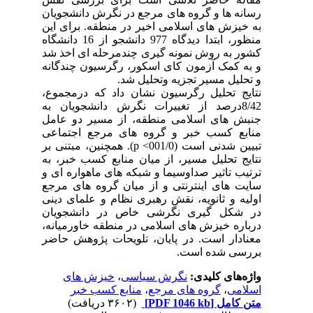
رسانه ها و گروه های مرجع در نگرش دانشجویان
به خیزش های اسلامی اخیر در منطقه. برای این
منظور، ابتدا دیدگاه 977 دانشجو از 16 دانشگاه
کشور به روش نمونه گیری چندمرحله ای اخذ شد
و به کمک آزمون کای اسکور، رگرسیون چندگانه
و تحلیل مسیر تجزیه وتحلیل شد.
نتایج تحلیل رگرسیون نشان داد که درمجموع،
8/42درصد از تغییرات نگرش دانشجویان به
جنبش های اسلامی منطقه، از مسیر دو عامل
منابع کسب خبر و گروه های مرجع اجتماعی
تبیین شدنی است (001/0> p). همچنین، مبتنی بر
نتایج تحلیل مسیر، از میان منابع کسب خبر، به
ترتیب تاثیر صداوسیما و شبکه های ماهواره ای و
سایت های اینترنتی و از میان گروه های مرجع
اولیه و ثانویه، نقش رهبری نظام و علمای دینی
در شکل گیری نگرشی خاص در دانشجویان
درباره خیزش های اسلامی در منطقه خاورمیانه،
معنادار است. در پایان، تلویحات پژوهش حاضر
بررسی شده است.
واژه‌های کلیدی:
نگرش سیاسی
،
خیزش های
اسلامی
،
گروه های مرجع
،
منابع کسب خبر
متن کامل
[PDF 1046 kb]
(۳۶۰۲ دریافت)