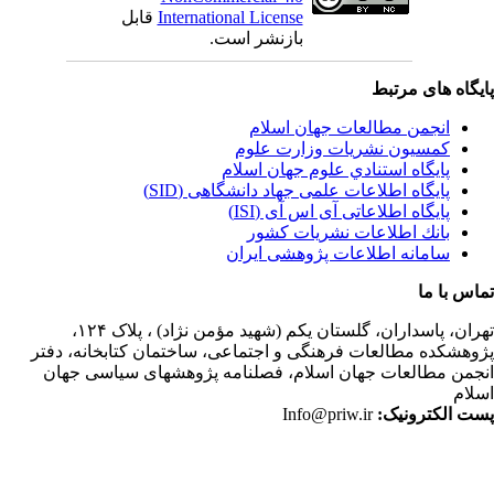
International License
قابل
بازنشر است.
یگاه های مرتبط
انجمن مطالعات جهان اسلام
کمسیون نشریات وزارت علوم
پايگاه استنادي علوم جهان اسلام
پایگاه اطلاعات علمی جهاد دانشگاهی (SID)
پایگاه اطلاعاتی آی اس آی (ISI)
بانك اطلاعات نشريات كشور
سامانه اطلاعات پژوهشی ایران
اس با ما
ران،
پاسداران، گلستان یکم (شهید مؤمن نژاد) ، پلاک ۱۲۴،
وهشکده مطالعات فرهنگی و اجتماعی، ساختمان کتابخانه، دفتر
جمن مطالعات جهان اسلام، فصلنامه پژوهشهای سیاسی جهان
لام
ت الکترونیک:
Info@priw.ir