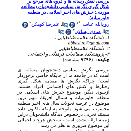
بررسی نقش رسانه ها و گروه های مرجع بر
شکل گیری نگرش سیاسی دانشجویان (مطالعه
موردی: خیزش های اخیر اسلامی در منطقه
خاورمیانه)
۲
۱
*
روح‌الله عباسی
،
علیرضا کوهکن
۳
،
صادق آبسالان
۱- دانشگاه علامه طباطبایی ،
abbasi.ro@gmail.com
۲- دانشگاه علامه‌طباطبایی
۳- پژوهشکدۀ مطالعات فرهنگی و اجتماعی
چکیده:
(۹۳۹۶ مشاهده)
بررسی نگرش سیاسی دانشجویان مسئله ای
است که در جامعه ما از جایگاه خاصی برخوردار
است؛ چراکه نگرش ها مقدمه شکل گیری
رفتارها و کنش های اجتماعی افراد هستند.
ازسوی دیگر، موضوع خیزش های اسلامی در
منطقه خاورمیانه و شمال آفریقا، مهم ترین
موضوع در عرصه تحولات سال های اخیر منطقه
محسوب می شود. باتوجه به اینکه تاکنون داده
مستند تجربی درخصوص دیدگاه دانشجویان دراین
زمینه ارائه نشده است، سنجش هرچند اجمالی
این موضوع ضروری به نظر می رسد.
مقاله حاضر تلاشی است برای بررسی نقش