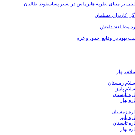
لیلی بر مبنای نظریه هابرماس در بستر پساسقوط طالبان
دگی کاربران مسلمان
رد مطالعه: داعش
یهود در وقایع اخدود و غزه