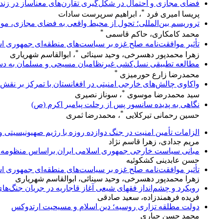
فضای مجازی و احتمال در شکل‌گیری تقارن‌های معناساز در زن
*
پریسا امیری فرد
، ابراهیم سرپرست سادات
تروریسم بین‌المللی؛ تحول از محیط واقعی به فضای مجازی، مو
*
محمد کامکاری، حاکم قاسمی
تأثیر موافقت‌نامه صلح غزه بر سیاست‌های منطقه‌ای جمهوری ا
*
زهرا محمدپور دهسرخی، وحید سینائی
، ابوالقاسم شهریاری
مطالعه تطبیقی نسل‌کشی غیرنظامیان مسیحی و مسلمان به دست 
*
محمدرضا زارع حورمیزی
واکاوی چالش‌های خارجی امنیتی در افغانستان با تمرکز بر نقش 
*
سید محمدرضا موسوی
، سوناز نصیری
نگاهی به پدیده سانسور پس از رحلت پیامبر اکرم (ص)
*
حسین رحمانی تیرکلایی
، محمدرضا ثمری
الزامات تأمین امنیت در جنگ دوازده روزه با رژیم صهیونیسیتی و 
مریم جدادی، زهرا قاسم نژاد
مبانی سیاست خارجی جمهوری اسلامی ایران براساس منظومه فکری آیت‌الله خامنه
حسن عابدینی کشکوئیه
تأثیر موافقت‌نامه صلح غزه بر سیاست‌های منطقه‌ای جمهوری ا
زهرا محمدپور دهسرخی، وحید سینائی، ابوالقاسم شهریاری
رویکرد و چشم‌انداز فقهای شیعی آغاز قاجاریه در جریان جنگ‌ها
فریده فرهمندزاده، سعید صادقی
دولت مطلقه تزاری روسیه؛ دین اسلام و مسیحیت ارتدوکس
محمد حسن جباری