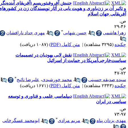
جنبش آفروفیتوریسم (آفریقای آینده‌نگر)
 تاثیر آن بر زن‌باوری و هویت یابی در آثار نویسندگان زن در کشورهای
فریقایی جهان اسلام
.
۴۶-
*
هرا هاشمی
،
حسن شهابی
،
مهری حداد نارافشان
کیده
(۳۲۹۵ مشاهده)
|
متن کامل (PDF)
(۱۰۸۷ دریافت)
نقش لابی یهودیان در تصمیمات
یاست‌خارجی‌آمریکا در حمایت از اسرائیل
.
۷۲-
*
یده صدیقه حسینی
،
محمد خورشیدی
،
علیرضا نائیج
کیده
(۲۳۴۳ مشاهده)
|
متن کامل (PDF)
(۱۶۷۱ دریافت)
دیپلماسی علمی و فناوری و توسعه
یاسی در ایران
.
۹۷-
*
هدی یزدان پناه
،
مریم مرادی
،
ابومحمد عسگرخانی