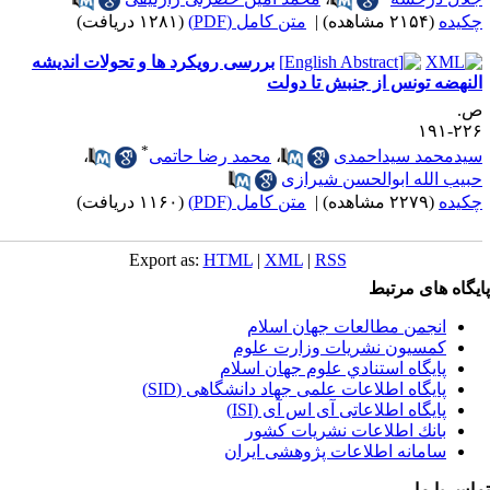
کیده
(۲۱۵۴ مشاهده)
|
متن کامل (PDF)
(۱۲۸۱ دریافت)
بررسی رویکرد ها و تحولات اندیشه
لنهضه تونس از جنبش تا دولت
.
۲۲۶-۱
*
یدمحمد سیداحمدی
،
محمد رضا حاتمی
،
بیب الله ابوالحسن شیرازی
کیده
(۲۲۷۹ مشاهده)
|
متن کامل (PDF)
(۱۱۶۰ دریافت)
Export as:
HTML
|
XML
|
RSS
یگاه های مرتبط
انجمن مطالعات جهان اسلام
کمسیون نشریات وزارت علوم
پايگاه استنادي علوم جهان اسلام
پایگاه اطلاعات علمی جهاد دانشگاهی (SID)
پایگاه اطلاعاتی آی اس آی (ISI)
بانك اطلاعات نشريات كشور
سامانه اطلاعات پژوهشی ایران
اس با ما