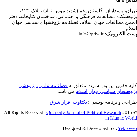
ران،
پاسداران، گلستان یکم (شهید مؤمن نژاد) ، پلاک ۱۲۴،
وهشکده مطالعات فرهنگی و اجتماعی، ساختمان کتابخانه، دفتر
جمن مطالعات جهان اسلام، فصلنامه پژوهشهای سیاسی جهان
لام
ت الکترونیک:
Info@priw.ir
یه حقوق این وب سایت متعلق به
فصلنامه علمي- پژوهشي
وهشهای سیاسی جهان اسلام
می باشد.
احی و برنامه نویسی :
یکتاوب افزار شرق
Quarterly Journal of Political Research
© 2015 
in Islamic Wor
Designed & Developed by :
Yektaw