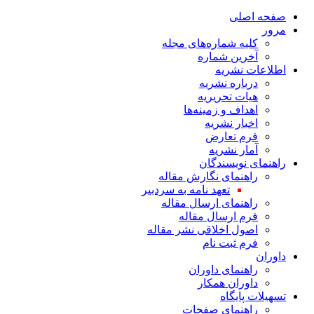
صفحه اصلی
مرور
کلیه شماره‌های مجله
آخرین شماره
اطلاعات نشریه
درباره نشریه
هیات تحریریه
اهداف و زمینه‌ها
اخبار نشریه
فرم تعارض
آمار نشریه
راهنمای نویسندگان
راهنمای نگارش مقاله
تعهد نامه به سردبیر
راهنمای ارسال مقاله
فرم ارسال مقاله
اصول اخلاقی نشر مقاله
فرم ثبت نام
داوران
راهنمای داوران
داوران همکار
تسهیلات پایگاه
راهنمای صفحات