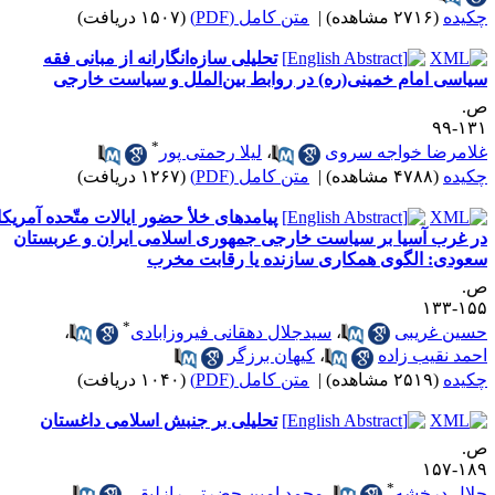
کیده
(۲۷۱۶ مشاهده)
|
متن کامل (PDF)
(۱۵۰۷ دریافت)
تحلیلی سازه‌انگارانه از مبانی فقه
یاسی امام خمینی‌(ره) در روابط بین‌الملل و سیاست خارجی
.
۱۳۱-
*
لامرضا خواجه سروی
،
لیلا رحمتی پور
کیده
(۴۷۸۸ مشاهده)
|
متن کامل (PDF)
(۱۲۶۷ دریافت)
پیامدهای خلأ حضور ایالات متّحده آمریکا
ر غرب آسیا بر سیاست خارجی جمهوری اسلامی ایران و عربستان
عودی: الگوی همکاری سازنده یا رقابت مخرب
.
۱۵۵-۱
*
سین غریبی
،
سیدجلال دهقانی فیروزابادی
،
حمد نقیب زاده
،
کیهان برزگر
کیده
(۲۵۱۹ مشاهده)
|
متن کامل (PDF)
(۱۰۴۰ دریافت)
تحلیلی بر جنبش اسلامی داغستان
.
۱۸۹-۱
*
لال درخشه
،
محمد امین حضرتی رازلیقی